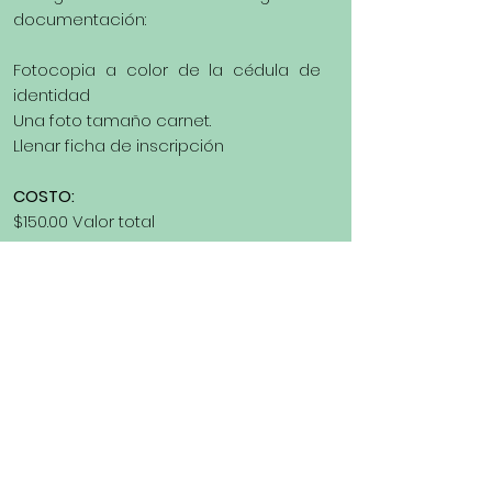
documentación:
Fotocopia a color de la cédula de
identidad
Una foto tamaño carnet.
Llenar ficha de inscripción
COSTO:
$150.00 Valor total
PLAN ACADÉMICO
Clase no. 1 y 2
Introducción