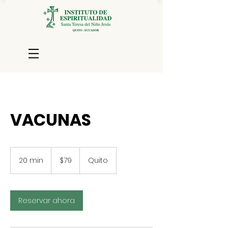
VACUNAS
79
dólares
20 min
2
$79
Quito
estadounidenses
0
m
i
Reservar ahora
n