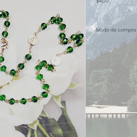
Precio
$4,00
Modo de compra
Para adquirir este
comunicarse al W
098 3614 548
o al correo electr
institutosatere@