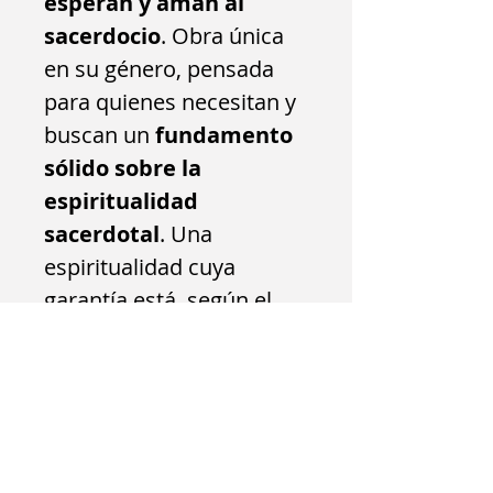
esperan y aman al
sacerdocio
. Obra única
en su género, pensada
para quienes necesitan y
buscan un
fundamento
sólido sobre la
espiritualidad
sacerdotal
. Una
espiritualidad cuya
garantía está, según el
autor, en no descinvularla
de la propia identidad
sacerdotal, esto es,
en
vivir el sacerdocio en
lo que realmente es
.