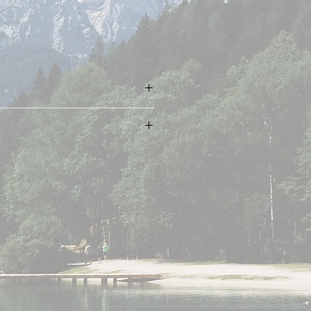
032
 producto,
hatsApp:
onico:
hotmail.com