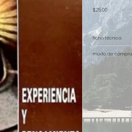
Precio
$25,00
ficha técnica
ISBN: 9788470682
modo de compra
Para adquirir este
comunicarse al W
0981314141
o al correo electr
institutosatere@