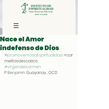
Nace el Amor
indefenso de Dios
#promovemoslaEspiritualidad
#
car
melitasdescalzos 
#virgendelcarmen
P. 
Benjamín
 Guayanay , OCD