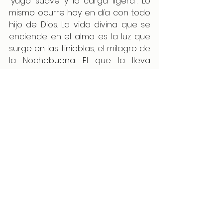
“yugo suave y la carga ligera”. Lo 
mismo ocurre hoy en día con todo 
hijo de Dios. La vida divina que se 
enciende en el alma es la luz que 
surge en las tinieblas, el milagro de 
la Nochebuena. El que la lleva 
consigo comprende lo que se dice 
de ella. Para los otros, sin embargo, 
todo lo que se dice de ella es un 
balbuceo ininteligible.
A lo largo de la historia del 
cristianismo han surgido un 
sinnúmero de reflexiones y 
preguntas sobre la 
persona de 
Jesucristo
. Una pregunta de vital 
importancia que surge del 
Evangelio y que continúa 
resonando en nuestros corazones 
hoy es: “Y ustedes ¿Quién dicen que 