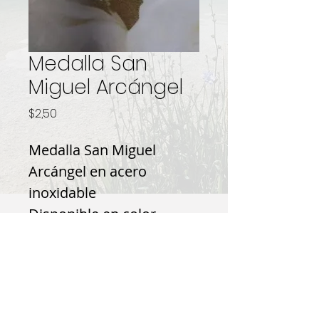
Medalla San
Miguel Arcángel
Precio
$2,50
Medalla San Miguel
Arcángel en acero
inoxidable
Disponible en color
dorado y plomo.
Modo de compra
Para adquirir este producto,